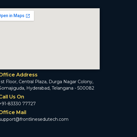
Office Address
1st Floor, Central Plaza, Durga Nagar Colony,
Somajiguda, Hyderabad, Telangana - 500082
Call Us On
+91-83330 77727
Office Mail
support@frontlinesedutech.com