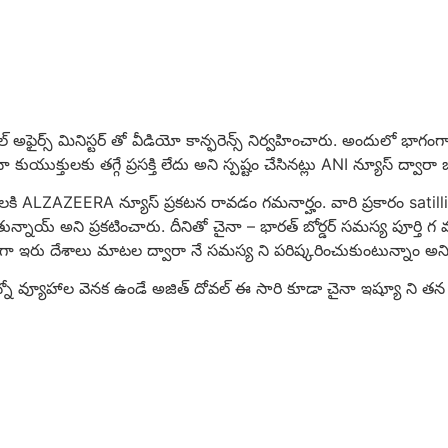
ైర్స్ మినిస్టర్ తో వీడియో కాన్ఫరెన్స్ నిర్వహించారు. అందులో భాగంగా ఇ
ుయుక్తులకు తగ్గే ప్రసక్తి లేదు అని స్పష్టం చేసినట్లు ANI న్యూస్ ద్వారా
కి ALZAZEERA న్యూస్ ప్రకటన రావడం గమనార్హం. వారి ప్రకారం satillit
ిరిగుతున్నాయ్ అని ప్రకటించారు. దీనితో చైనా – భారత్ బోర్డర్ సమస్య పూర్త
ేదికగా ఇరు దేశాలు మాటల ద్వారా నే సమస్య ని పరిష్కరించుకుంటున్నాం అన
 వంటి ఎన్నో వ్యూహాల వెనక ఉండే అజిత్ దోవల్ ఈ సారి కూడా చైనా ఇష్యూ ని త