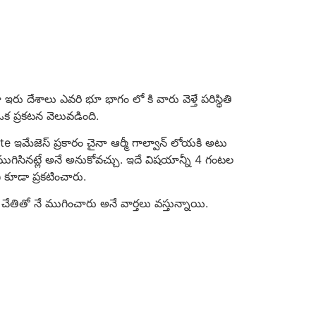
రు దేశాలు ఎవరి భూ భాగం లో కి వారు వెళ్తే పరిస్థితి
 ఒక ప్రకటన వెలువడింది.
e ఇమేజెస్ ప్రకారం చైనా ఆర్మీ గాల్వాన్ లోయకి అటు
ి గ ముగిసినట్లే అనే అనుకోవచ్చు. ఇదే విషయాన్నీ 4 గంటల
ి కూడా ప్రకటించారు.
న చేతితో నే ముగించారు అనే వార్తలు వస్తున్నాయి.