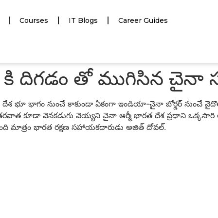
Courses
IT Blogs
Career Guides
 కి దిగడం తో ముగిసిన చైనా
రత దేశ భూ భాగం నుంచే కాకుండా ఏకంగా ఇండియా-చైనా బోర్డర్ నుంచే వైద
స్ తరవాత కూడా వెనకడుగు వెయ్యని చైనా ఆర్మీ భారత దేశ ప్రధాని ఒక్కసారి లఢ
ింది మాత్రం భారత రక్షణ సహాయకదారుడు అజిత్ దోవల్.