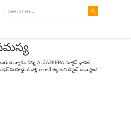
Search Button
Search
for:
 సమస్య
ొలుగుతున్నారు. దీన్ని ALZAZEERA న్యూస్ ఛానల్
క్ సరిహద్దు కి వెళ్లి రాగానే తగ్గాలని డిసైడ్ అయ్యింది.