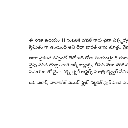
ఈ రోజు ఉదయం 11 గంటలకి దోవల్ గారు చైనా ఎక్స్టర్నల్ అఫ
స్థిమితం గా ఉంటుంది అని లేదా భారత్ తాను మాత్రం చైనా క
ఆలా ప్రకటన వచ్చిందో లేదో ఇదే రోజు సాయంత్రం 5 గంటల
వైపు వేసిన టెంట్లు వారి ఆర్మీ ట్యాంక్లు, తీసేసి వేణు ద
సమయం లో చైనా ఎక్స్టర్నల్ అఫైర్స్ మంత్రి ట్విట్టర్ వ
ఉరి ఎటాక్, బాలాకోట్ ఎయిర్ స్ట్రైక్, సర్జికల్ స్ట్రైక్