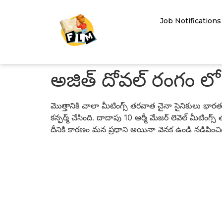
Job Notifications
అజిత్ దోవల్ రంగం లో
మొత్తానికి చాలా మీటింగ్స్ తరవాత చైనా సైనికులు భా
కన్ఫర్మ్ చేసింది. దాదాపు 10 ఆర్మీ మేజర్ లెవెల్ మీటింగ్
దీనికి కారణం మన ప్రధాని అయినా వెనక ఉండి నడిపించ